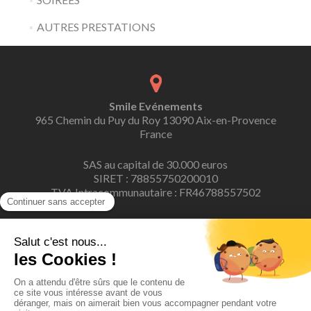
AUTRES PRESTATIONS
Smile Evénements
965 Chemin du Puy du Roy 13090 Aix-en-Provence
France
SAS au capital de 30.000 euros
SIRET : 78855750200010
TVA Intracommunautaire : FR46788557502
contact@smile-evenements.fr