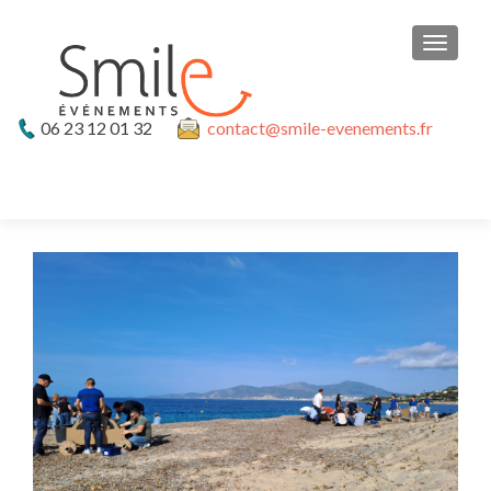
TOGGLE
06 23 12 01 32
contact@smile-evenements.fr