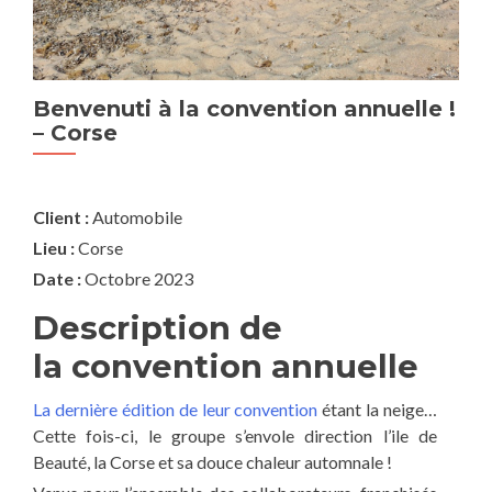
Benvenuti à la convention annuelle !
sém
– Corse
d’en
d
G
Client :
Automobile
N
Lieu :
Corse
Date :
Octobre 2023
Description de
la convention annuelle
La dernière édition de leur convention
étant la neige…
Cette fois-ci, le groupe s’envole direction l’ile de
Beauté, la Corse et sa douce chaleur automnale !