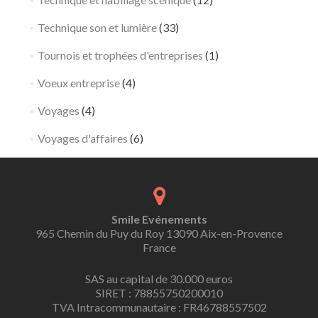
Technique son et lumière
(33)
Tournois et trophées d'entreprises
(1)
Voeux entreprise
(4)
Voyages
(4)
Voyages d'affaires
(6)
Smile Evénements
965 Chemin du Puy du Roy 13090 Aix-en-Provence
France
SAS au capital de 30.000 euros
SIRET : 78855750200010
TVA Intracommunautaire : FR46788557502