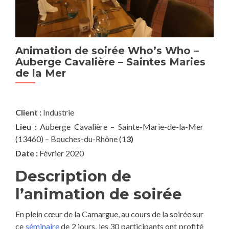
Animation de soirée Who’s Who –
Te
Auberge Cavalière – Saintes Maries
buil
de la Mer
Tri
2.
Pavi
Client :
Industrie
du 
Lieu :
Auberge Cavalière – Sainte-Marie-de-la-Mer
(13460) – Bouches-du-Rhône (1
3)
Cab
Date :
Février 2020
Description de
l’animation de soirée
En plein cœur de la Camargue, au cours de la soirée sur
ce
séminaire
de 2 jours, les 30 participants ont profité