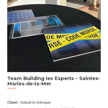
Team Building les Experts – Saintes-
Ince
Maries-de-la-Mer
fla
– L
Client
: Industrie chimique