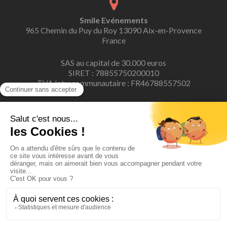
Smile Evénements
965 Chemin du Puy du Roy 13090 Aix-en-Provence
France
SAS au capital de 30.000 euros
SIRET : 78855750200010
TVA Intracommunautaire : FR46788557502
contact@smile-evenements.fr
06 23 12 01 32