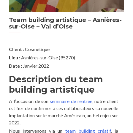
Team building artistique – Asnières-
Jou
sur-Oise – Val d’Oise
pers
Client :
Cosmétique
Nioz
Lieu :
Asnières-sur-Oise (95270)
– A
de 
Date :
Janvier 2022
Pro
Description du team
building artistique
A l’occasion de son
séminaire de rentrée
, notre client
est fier de confirmer à ses collaborateurs sa nouvelle
implantation sur le marché Américain, un bel enjeu sur
2022.
Nous intervenons via un
team building créatif
, la