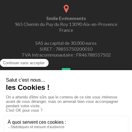
Smile Evénements
965 Chemin du Puy du Roy 13090 Aix-en-Provence
France
SAS au capital de 30.000 euros
SIRET : 78855750200010
TVA Intracommunautaire : FR46788557502
contact@smile-evenements.fr
06 23 12 01 32