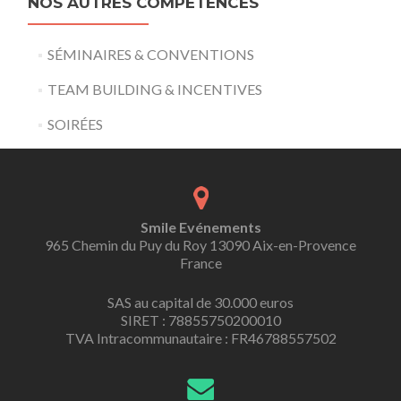
NOS AUTRES COMPÉTENCES
SÉMINAIRES & CONVENTIONS
TEAM BUILDING & INCENTIVES
SOIRÉES
Smile Evénements
965 Chemin du Puy du Roy 13090 Aix-en-Provence
France
SAS au capital de 30.000 euros
SIRET : 78855750200010
TVA Intracommunautaire : FR46788557502