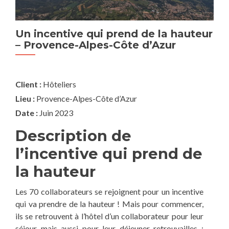
Un incentive qui prend de la hauteur
t
– Provence-Alpes-Côte d’Azur
bui
sp
da
Client :
Hôteliers
Va
Lieu :
Provence-Alpes-Côte d’Azur
Pour
Date :
Juin 2023
Description de
l’incentive qui prend de
la hauteur
Les 70 collaborateurs se rejoignent pour un incentive
qui va prendre de la hauteur ! Mais pour commencer,
ils se retrouvent à l’hôtel d’un collaborateur pour leur
séjour mais aussi pour leur déjeuner retrouvailles :