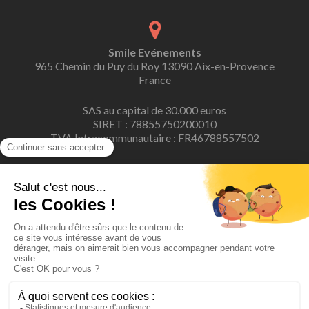
Smile Evénements
965 Chemin du Puy du Roy 13090 Aix-en-Provence
France
SAS au capital de 30.000 euros
SIRET : 78855750200010
TVA Intracommunautaire : FR46788557502
contact@smile-evenements.fr
06 23 12 01 32