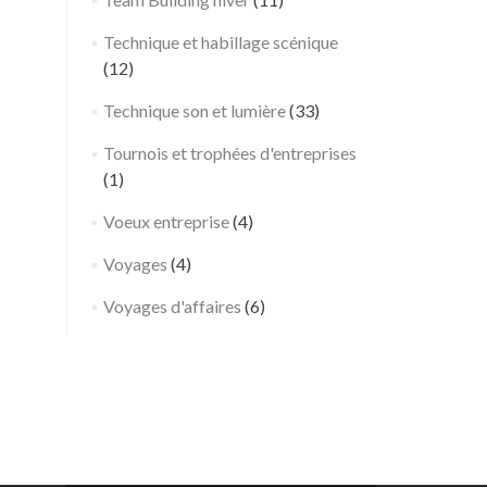
r
t
Technique et habillage scénique
i
(12)
c
i
Technique son et lumière
(33)
p
Tournois et trophées d'entreprises
a
(1)
t
i
Voeux entreprise
(4)
v
e
Voyages
(4)
–
Voyages d'affaires
(6)
P
a
r
i
s
→