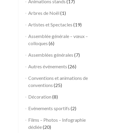
Animations stands
(17)
Arbres de Noël
(1)
Artistes et Spectacles
(19)
Assemblée générale – vœux –
colloques
(6)
Assemblées générales
(7)
Autres événements
(26)
Conventions et animations de
←
Team
A
Post 
conventions
(25)
building
n
tournoi
i
Décoration
(8)
de
m
Evénements sportifs
(2)
pétanque
a
en
t
Films – Photos – Infographie
Provence
i
dédiée
(20)
o