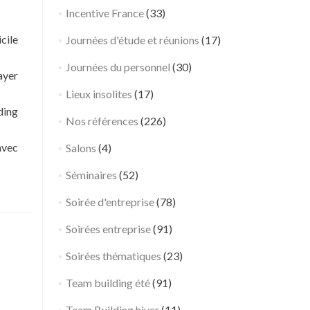
n
Incentive France
(33)
d
cile
Journées d'étude et réunions
(17)
e
s
Journées du personnel
(30)
ayer
o
Lieux insolites
(17)
i
ding
r
Nos références
(226)
é
e
avec
Salons
(4)
f
Séminaires
(52)
r
e
Soirée d'entreprise
(78)
s
q
Soirées entreprise
(91)
u
Soirées thématiques
(23)
e
p
Team building été
(91)
a
Team Building hiver
(11)