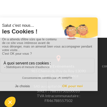
co
Smile Evénements
965 Chemin du Puy du Roy 13090
Aix-en-Provence France
SAS au capital de 30.000 euros
SIRET : 78855750200010
TVA Intracommunautaire :
FR46788557502