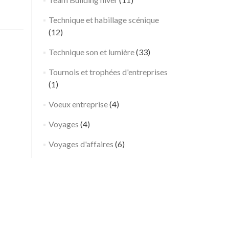
e
Technique et habillage scénique
r
(12)
y
t
Technique son et lumière
(33)
h
m
Tournois et trophées d'entreprises
é
(1)
e
Voeux entreprise
(4)
!
–
Voyages
(4)
I
Voyages d'affaires
l
(6)
e
-
d
e
-
F