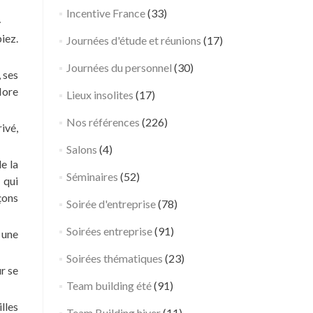
– Arles –
e
Incentive France
(33)
…
Bouches-
j
iez.
du-Rhône
Journées d'étude et réunions
o
(17)
– Sud
u
Journées du personnel
(30)
r
, ses
n
lore
Lieux insolites
(17)
é
Nos références
(226)
e
ivé,
a
Salons
(4)
n
e la
n
Séminaires
(52)
 qui
i
çons
Soirée d'entreprise
(78)
v
e
Soirées entreprise
(91)
 une
r
Soirées thématiques
s
(23)
r se
a
Team building été
(91)
i
lles
r
Team Building hiver
(11)