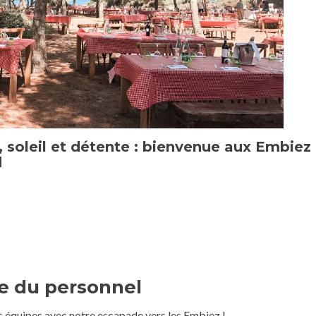
soleil et détente : bienvenue aux Embiez !
d
ée du personnel
s équipes avec notre escapade vers les Embiez !