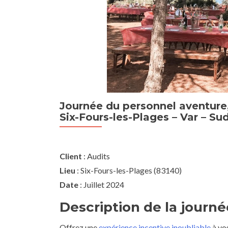
Journée du personnel aventure, 
Six-Fours-les-Plages – Var – Su
Client
: Audits
Lieu
: Six-Fours-les-Plages (83140)
Date
: Juillet 2024
Description de la journ
Offrez une
expérience incentive inoubliable
à vo