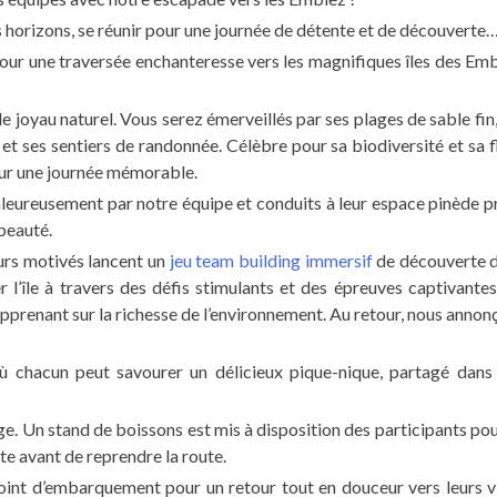
 horizons, se réunir pour une journée de détente et de découverte
pour une traversée enchanteresse vers les magnifiques îles des Emb
able joyau naturel. Vous serez émerveillés par ses plages de sable fin
 et ses sentiers de randonnée. Célèbre pour sa biodiversité et sa f
pour une journée mémorable.
chaleureusement par notre équipe et conduits à leur espace pinède pr
beauté.
urs motivés lancent un
jeu team building immersif
de découverte d
er l’île à travers des défis stimulants et des épreuves captivantes
 apprenant sur la richesse de l’environnement. Au retour, nous annon
où chacun peut savourer un délicieux pique-nique, partagé dans
age. Un stand de boissons est mis à disposition des participants pou
te avant de reprendre la route.
point d’embarquement pour un retour tout en douceur vers leurs vi