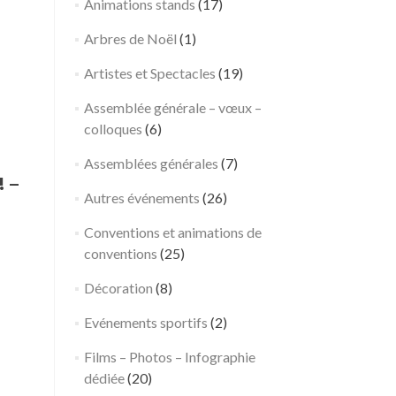
Animations stands
(17)
Arbres de Noël
(1)
Artistes et Spectacles
(19)
Assemblée générale – vœux –
colloques
(6)
Assemblées générales
(7)
←
P
 –
Post 
Mystère
a
Autres événements
(26)
et
r
Conventions et animations de
suspense :
i
conventions
(25)
vivez une
s
murder
D
Décoration
(8)
party
a
captivante
y
Evénements sportifs
(2)
pendant
:
Films – Photos – Infographie
votre
u
dédiée
(20)
séminaire
n