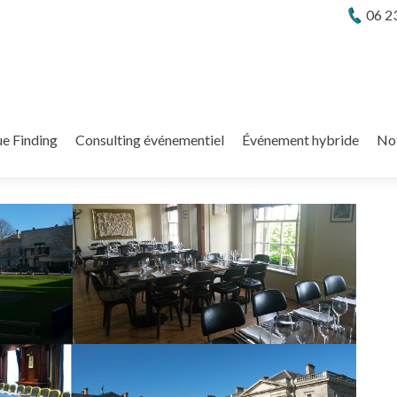
06 2
e Finding
Consulting événementiel
Événement hybride
No