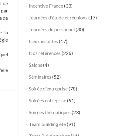
t de
Incentive France
(33)
i
 par
l
Journées d'étude et réunions
(17)
e de
d
i
Journées du personnel
(30)
e la
n
égie
Lieux insolites
(17)
g
E
Nos références
(226)
quel
q
Salons
(4)
u
elle
i
Séminaires
(52)
p
e
Soirée d'entreprise
(78)
m
Soirées entreprise
(91)
a
n
Soirées thématiques
(23)
a
g
Team building été
(91)
é
Team Building hiver
(11)