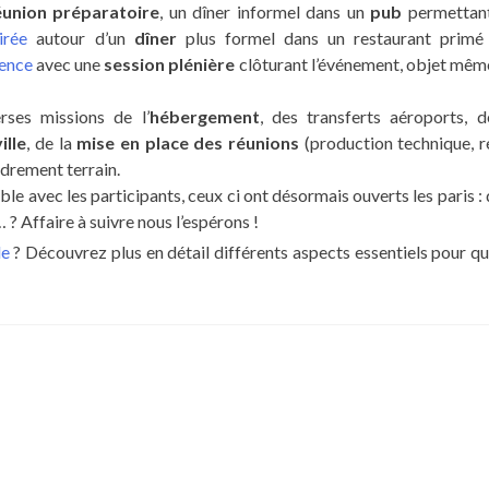
éunion préparatoire
, un dîner informel dans un
pub
permettan
irée
autour d’un
dîner
plus formel dans un restaurant primé
ence
avec une
session plénière
clôturant l’événement, objet mêm
ses missions de l’
hébergement
, des transferts aéroports, d
ille
, de la
mise en place des réunions
(production technique, r
adrement terrain.
le avec les participants, ceux ci ont désormais ouverts les paris : 
 ? Affaire à suivre nous l’espérons !
le
? Découvrez plus en détail différents aspects essentiels pour qu’