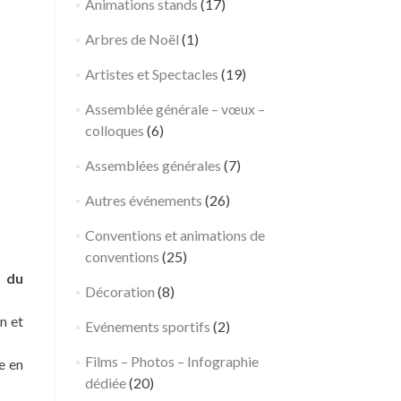
Animations stands
(17)
Arbres de Noël
(1)
Artistes et Spectacles
(19)
←
Journée
I
Post 
incentive/team
n
Assemblée générale – vœux –
building
c
colloques
(6)
directeurs
e
d’agences –
n
Assemblées générales
(7)
Aix-en-
t
Autres événements
(26)
Provence
i
v
Conventions et animations de
e
conventions
(25)
&
s du
Décoration
(8)
T
e
n et
Evénements sportifs
(2)
a
m
Films – Photos – Infographie
e en
B
dédiée
(20)
u