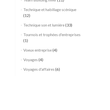
r
i
Technique et habillage scénique
a
(12)
l
Technique son et lumière
(33)
e
–
Tournois et trophées d'entreprises
G
(1)
o
r
Voeux entreprise
(4)
g
Voyages
(4)
e
s
Voyages d'affaires
(6)
d
u
V
e
r
d
o