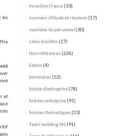
Rhône
d
Incentive France
(33)
i
 les
Journées d'étude et réunions
(17)
n
g
Journées du personnel
(30)
L
Lieux insolites
(17)
ffre
e
s
Nos références
(226)
1
2
Salons
(4)
nté
t
uver
Séminaires
(52)
r
onné
a
Soirée d'entreprise
(78)
v
l et
a
Soirées entreprise
(91)
lace
u
près
Soirées thématiques
(23)
x
–
Team building été
(91)
ritif
S
tapes
Team Building hiver
(11)