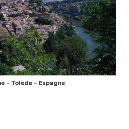
e – Tolède – Espagne
y