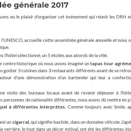
lée générale 2017
avons eu le plaisir d’organiser cet événement qui réunit les DRH et
de l’UNESCO, accueille cette assemblée générale annuelle et nous o
ique.
s l’hôtel sélectionné, un 5 étoiles aux abords de la ville.
e centre historique où nous avons imaginé un
tapas tour
agréme
 pu goûter 3 cuisines dans 3 restaurants différents avant de se retro
autour d’une démonstration d’un bartender qui leur a confecti
une visite des bureaux locaux avant de revenir déjeuner à l’hôte
s personnes de nationalité différentes, nous avons dû mettre en p
pel à différentes interprètes
. Comme toujours avec Smile, a
nné un
cigarral
, qui signifie bastide, dans un domaine viticole. L’apé
a verrière, le tout dans un décor estival, ont été les différentes é