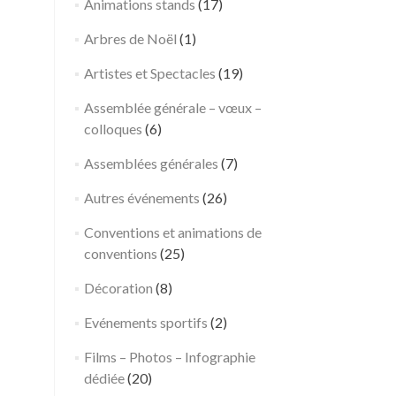
Animations stands
(17)
Arbres de Noël
(1)
Artistes et Spectacles
(19)
Assemblée générale – vœux –
colloques
(6)
Assemblées générales
(7)
Autres événements
(26)
Conventions et animations de
←
Soirée
T
Post 
conventions
(25)
Team
e
Building
a
Décoration
(8)
Murder
m
Evénements sportifs
(2)
Party –
B
Rognac –
u
Films – Photos – Infographie
Bouches-
i
dédiée
(20)
du-
l