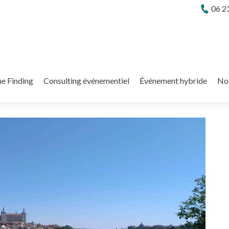
06 2
e Finding
Consulting événementiel
Événement hybride
No