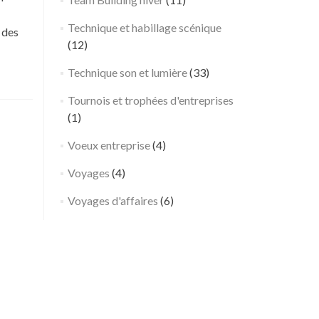
a
l
Technique et habillage scénique
 des
o
(12)
n
d
Technique son et lumière
(33)
u
Tournois et trophées d'entreprises
B
(1)
o
u
Voeux entreprise
(4)
r
g
Voyages
(4)
e
Voyages d'affaires
(6)
t
–
S
e
i
n
e